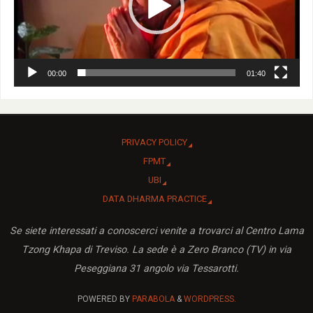
00:00
01:40
PRIVACY POLICY
FPMT
UBI
DATA DHARMA PRACTICE
Se siete interessati a conoscerci venite a trovarci al Centro Lama
Tzong Khapa di Treviso. La sede è a Zero Branco (TV) in via
Peseggiana 31 angolo via Tessarotti.
POWERED BY
PARABOLA
&
WORDPRESS.