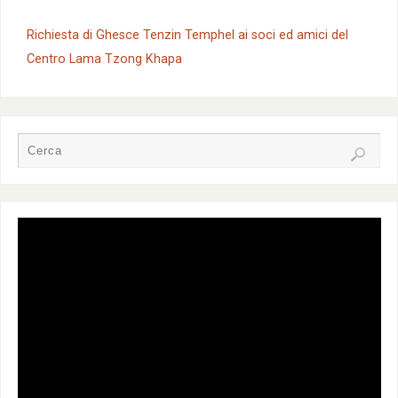
Richiesta di Ghesce Tenzin Temphel ai soci ed amici del
Centro Lama Tzong Khapa