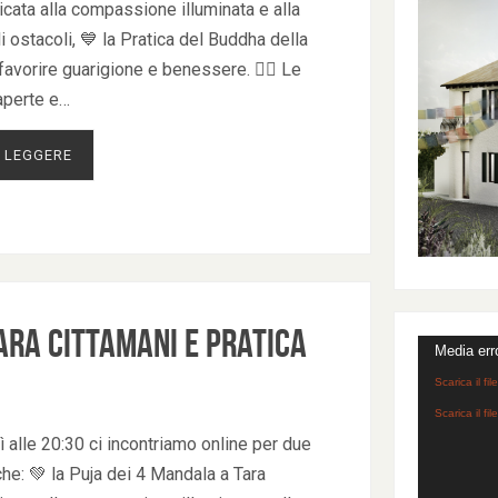
icata alla compassione illuminata e alla
 ostacoli, 💙 la Pratica del Buddha della
favorire guarigione e benessere. 🧘‍♀ Le
aperte e…
 LEGGERE
ara Cittamani e Pratica
Video
Media err
Player
Scarica il f
Scarica il f
 alle 20:30 ci incontriamo online per due
he: 💚 la Puja dei 4 Mandala a Tara