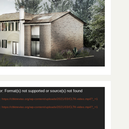
or: Format(s) not supported or source(s) not found
ile: https://cltktreviso.org/wp-content/uploads/2021/03/CLTK-video.mp4?_=1
ile: https://cltktreviso.org/wp-content/uploads/2021/03/CLTK-video.mp4?_=1