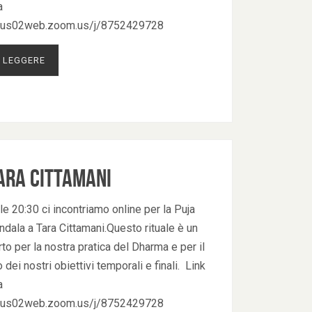
a
//us02web.zoom.us/j/8752429728
 LEGGERE
ara Cittamani
le 20:30 ci incontriamo online per la Puja
dala a Tara Cittamani.Questo rituale è un
o per la nostra pratica del Dharma e per il
dei nostri obiettivi temporali e finali. Link
a
//us02web.zoom.us/j/8752429728