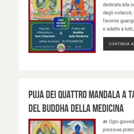
dedicata alla 
degli ostacoli,
favorire guari
e adatte a tutt
CONTINUA A
Puja dei Quattro Mandala a T
del Buddha della Medicina
🪷 Ogni giovedì
preziose pratic