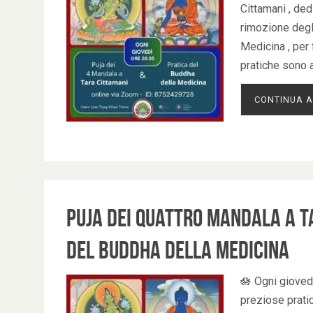
Cittamani , ded
rimozione degli
Medicina , per 
pratiche sono 
CONTINUA A
Puja dei Quattro Mandala a T
del Buddha della Medicina
🪷 Ogni giovedì
preziose pratic