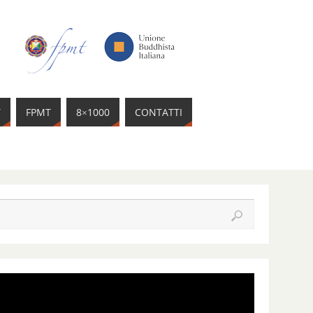
Y
FPMT
8×1000
CONTATTI