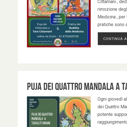
Cittamani , ded
rimozione degli
Medicina , per 
pratiche sono 
CONTINUA A
Puja dei Quattro Mandala a T
Ogni giovedì al
dei Quattro Man
potente support
raggiungimento 