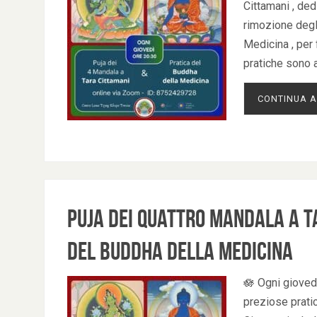
Cittamani , ded
rimozione degli
Medicina , per 
pratiche sono 
CONTINUA A
Puja dei Quattro Mandala a T
del Buddha della Medicina
🪷 Ogni giovedì
preziose pratic