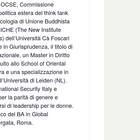
TO, OCSE, Commissione
olitica estera del think tank
ologia di Unione Buddhista
NICHE (The New Institute
) dell’Università Cà Foscari
n Giurisprudenza, il titolo di
nazionale, un Master in Diritto
ito allo School of Oriental
a e una specializzazione in
ll’Università di Leiden (NL).
ational Security Italy e
r la parità di genere e
si di leadership per le donne.
co del BA in Global
ergata, Roma.