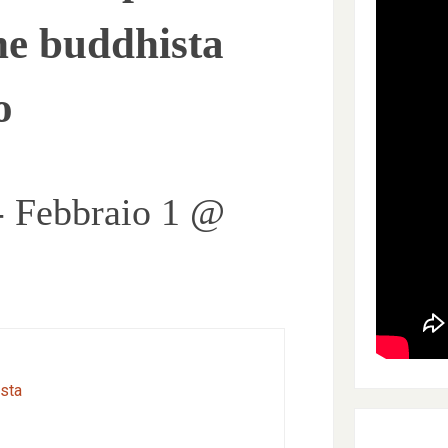
ne buddhista
o
-
Febbraio 1 @