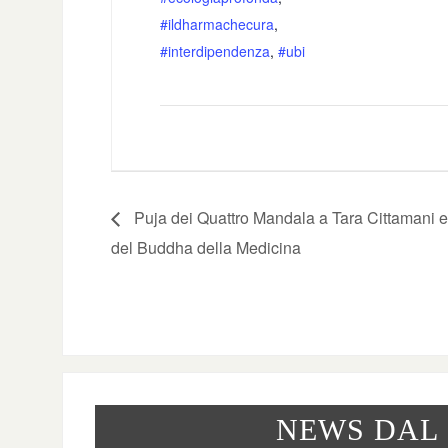
#ildharmachecura
,
#interdipendenza
,
#ubi
Puja dei Quattro Mandala a Tara Cittamani e
del Buddha della Medicina
NEWS DAL