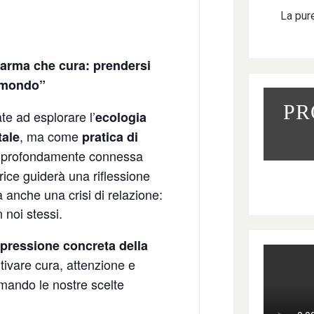
La pur
harma che cura:
prendersi
l mondo”
PR
e ad esplorare l’
ecologia
, ma come
tale
pratica di
 profondamente connessa
rice guiderà una riflessione
a anche una crisi di relazione:
n noi stessi.
pressione concreta della
tivare cura, attenzione e
ormando le nostre scelte