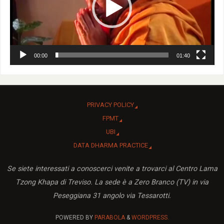
00:00
01:40
PRIVACY POLICY
FPMT
UBI
DATA DHARMA PRACTICE
Se siete interessati a conoscerci venite a trovarci al Centro Lama
Tzong Khapa di Treviso. La sede è a Zero Branco (TV) in via
Peseggiana 31 angolo via Tessarotti.
POWERED BY
PARABOLA
&
WORDPRESS.