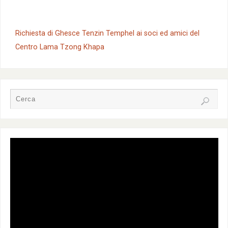
Richiesta di Ghesce Tenzin Temphel ai soci ed amici del
Centro Lama Tzong Khapa