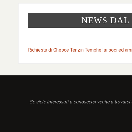
NEWS DAL
Richiesta di Ghesce Tenzin Temphel ai soci ed am
Se siete interessati a conoscerci venite a trovar