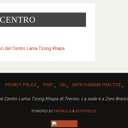
 CENTRO
ici del Centro Lama Tzong Khapa
PRIVACY POLICY
FPMT
UBI
DATA DHARMA PRACTICE
ci al Centro Lama Tzong Khapa di Treviso. La sede è a Zero Branc
POWERED BY
PARABOLA
&
WORDPRESS.