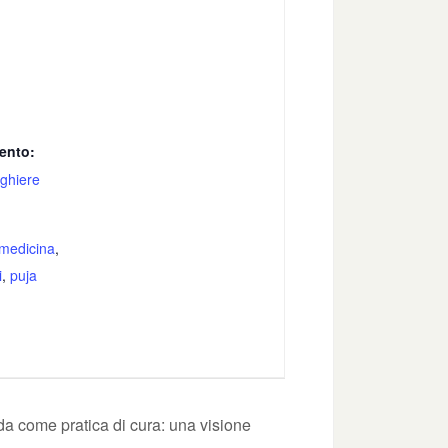
ento:
eghiere
medicina
,
i
,
puja
a come pratica di cura: una visione