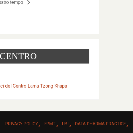
nostro tempo
 CENTRO
ici del Centro Lama Tzong Khapa
PRIVACY POLICY
FPMT
UBI
DATA DHARMA PRACTICE