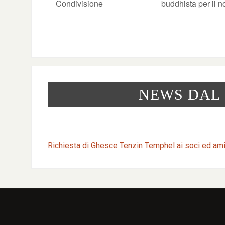
Condivisione
buddhista per il 
NEWS DAL
Richiesta di Ghesce Tenzin Temphel ai soci ed am