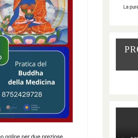
La pur
PR
mo online per due preziose