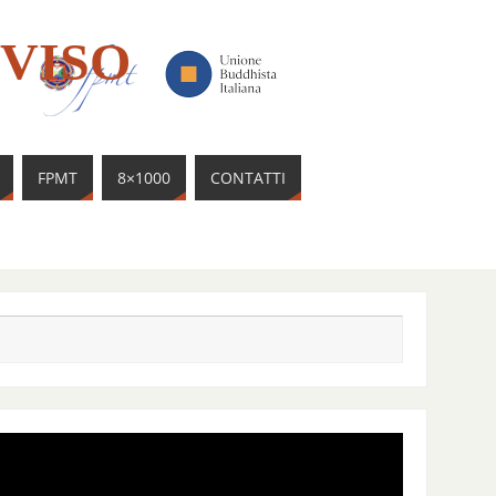
VISO
FPMT
8×1000
CONTATTI