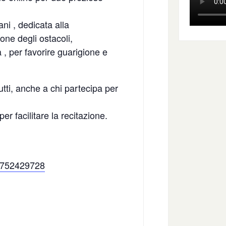
ni , dedicata alla
one degli ostacoli,
 , per favorire guarigione e
utti, anche a chi partecipa per
er facilitare la recitazione.
/8752429728