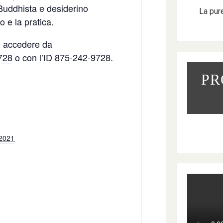
 Buddhista e desiderino
La pur
 e la pratica.
te accedere da
728
o con l’ID 875-242-9728.
PR
 2021