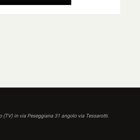
o (TV) in via Peseggiana 31 angolo via Tessarotti.