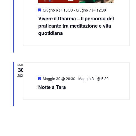
S
Giugno 6 @ 15:00
-
Giugno 7 @ 12:30
N
e
Vivere il Dharma – Il percorso del
g
n
praticante tra meditazione e vita
a
a
quotidiana
l
a
v
t
i
i
MAG
30
g
2026
S
Maggio 30 @ 20:30
-
Maggio 31 @ 5:30
e
Notte a Tara
a
g
n
a
l
z
a
t
i
i
o