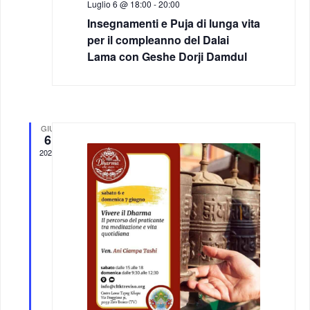
Luglio 6 @ 18:00
-
20:00
N
Insegnamenti e Puja di lunga vita
r
a
per il compleanno del Dalai
Lama con Geshe Dorji Damdul
c
v
a
i
g
e
GIU
6
2026
a
v
z
i
i
s
o
t
n
e
e