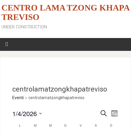
CENTRO LAMA TZONG KHAPA
TREVISO
UNDER CONSTRUCTION
centrolamatzongkhapatreviso
Eventi
centrolamatzongkhapatreviso
1/4/2026
C
E
E
M
e
e
S
r
L
M
M
G
V
S
D
v
s
C
v
c
e