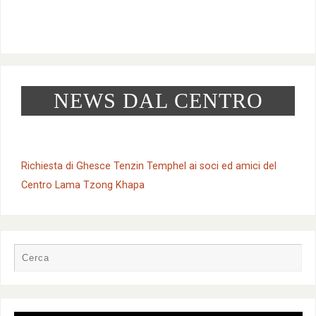
r
a
d
c
v
i
a
i
NEWS DAL CENTRO
g
E
e
a
v
v
z
Richiesta di Ghesce Tenzin Temphel ai soci ed amici del
e
i
Centro Lama Tzong Khapa
i
n
s
o
t
t
n
i
e
e