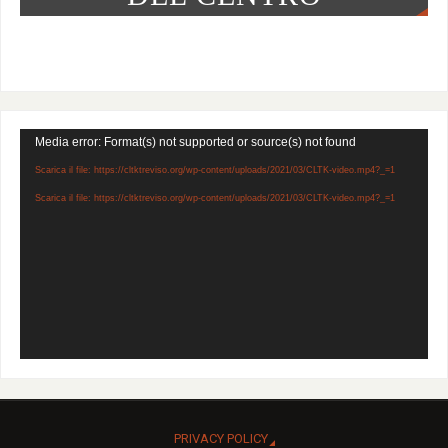
Video
Media error: Format(s) not supported or source(s) not found
Player
Scarica il file: https://cltktreviso.org/wp-content/uploads/2021/03/CLTK-video.mp4?_=1
Scarica il file: https://cltktreviso.org/wp-content/uploads/2021/03/CLTK-video.mp4?_=1
PRIVACY POLICY