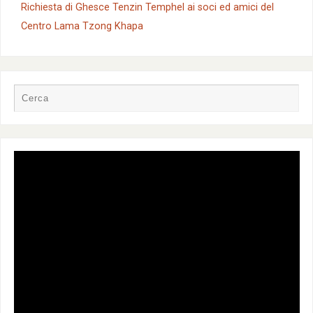
Richiesta di Ghesce Tenzin Temphel ai soci ed amici del
Centro Lama Tzong Khapa