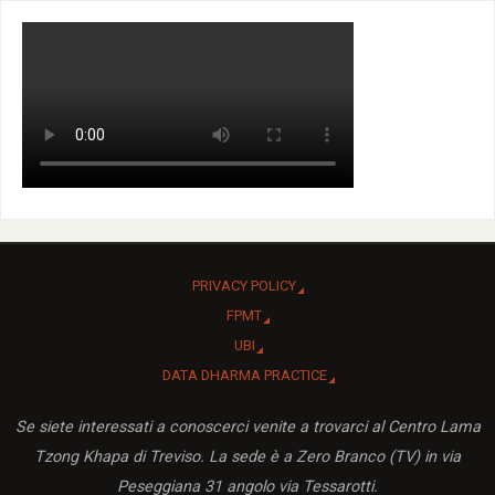
PRIVACY POLICY
FPMT
UBI
DATA DHARMA PRACTICE
Se siete interessati a conoscerci venite a trovarci al Centro Lama
Tzong Khapa di Treviso. La sede è a Zero Branco (TV) in via
Peseggiana 31 angolo via Tessarotti.