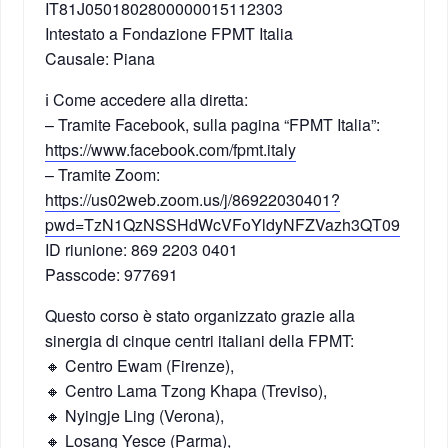
IT81J0501802800000015112303
Intestato a Fondazione FPMT Italia
Causale: Piana
ℹ️ Come accedere alla diretta:
– Tramite Facebook, sulla pagina “FPMT Italia”:
https://www.facebook.com/fpmt.italy
– Tramite Zoom:
https://us02web.zoom.us/j/86922030401?
pwd=TzN1QzNSSHdWcVFoYldyNFZVazh3QT09
ID riunione: 869 2203 0401
Passcode: 977691
Questo corso è stato organizzato grazie alla
sinergia di cinque centri italiani della FPMT:
🔸 Centro Ewam (Firenze),
🔸 Centro Lama Tzong Khapa (Treviso),
🔸 Nyingje Ling (Verona),
🔸 Losang Yesce (Parma),