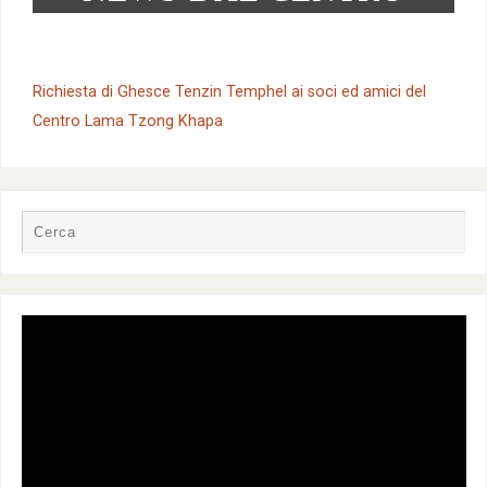
Richiesta di Ghesce Tenzin Temphel ai soci ed amici del
Centro Lama Tzong Khapa