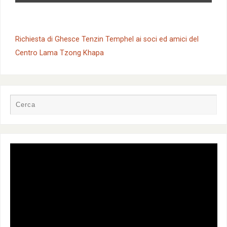
Richiesta di Ghesce Tenzin Temphel ai soci ed amici del
Centro Lama Tzong Khapa