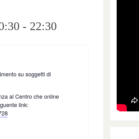
0:30
-
22:30
imento su soggetti di
enza al Centro che online
guente link:
728