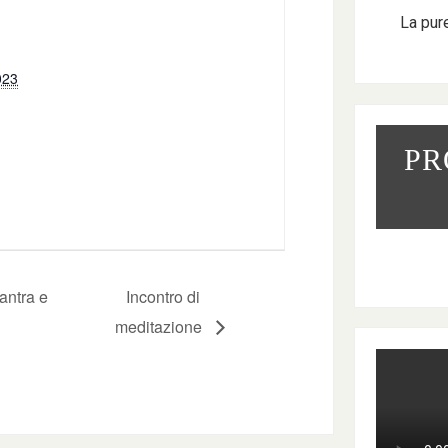
La pur
023
PR
antra e
Incontro di
meditazione