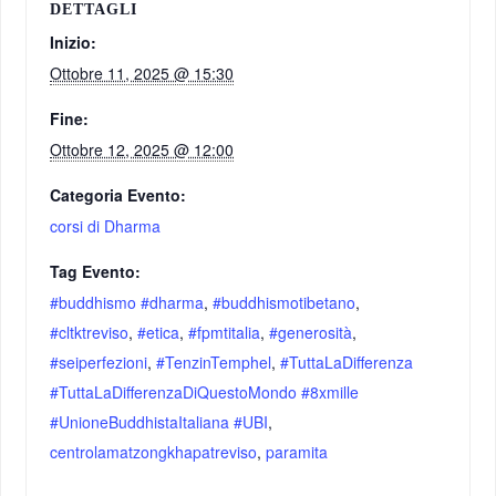
DETTAGLI
Inizio:
Ottobre 11, 2025 @ 15:30
Fine:
Ottobre 12, 2025 @ 12:00
Categoria Evento:
corsi di Dharma
Tag Evento:
#buddhismo #dharma
,
#buddhismotibetano
,
#cltktreviso
,
#etica
,
#fpmtitalia
,
#generosità
,
#seiperfezioni
,
#TenzinTemphel
,
#TuttaLaDifferenza
#TuttaLaDifferenzaDiQuestoMondo #8xmille
#UnioneBuddhistaItaliana #UBI
,
centrolamatzongkhapatreviso
,
paramita