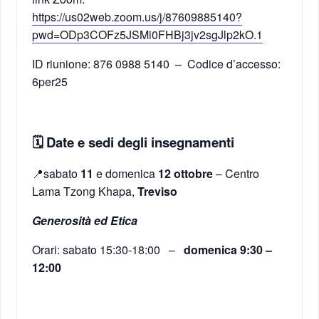
https://us02web.zoom.us/j/87609885140?
pwd=ODp3COFz5JSMi0FHBj3jv2sgJlp2kO.1
ID riunione: 876 0988 5140 – Codice d’accesso:
6per25
🗓 Date e sedi degli insegnamenti
📍sabato
11
e domenica
12 ottobre
– Centro
Lama Tzong Khapa,
Treviso
Generosità ed Etica
Orari: sabato 15:30-18:00 –
domenica 9:30 –
12:00