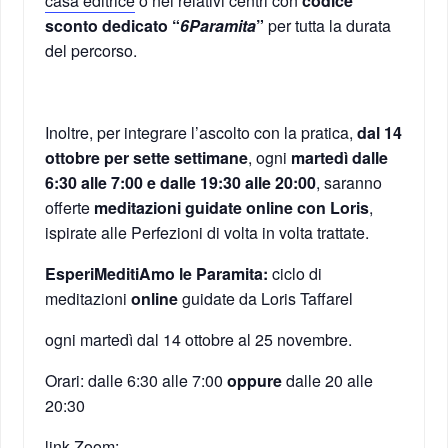
casa editrice
o nei relativi centri con
codice
sconto dedicato “
6Paramita
”
per tutta la durata
del percorso.
Inoltre, per integrare l’ascolto con la pratica,
dal 14
ottobre per sette settimane
, ogni
martedì dalle
6:30 alle 7:00 e dalle 19:30 alle 20:00
, saranno
offerte
meditazioni guidate online con Loris
,
ispirate alle Perfezioni di volta in volta trattate.
EsperiMeditiAmo le Paramita:
ciclo di
meditazioni
online
guidate da Loris Taffarel
ogni martedì dal 14 ottobre al 25 novembre.
Orari: dalle 6:30 alle 7:00
oppure
dalle 20 alle
20:30
link Zoom: