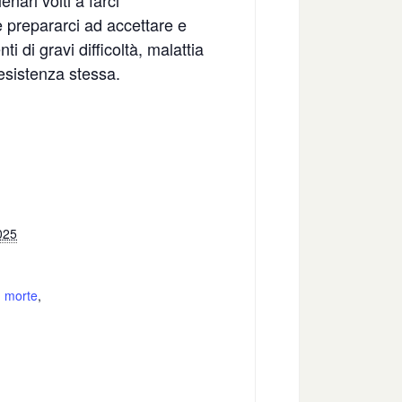
nari volti a farci
 prepararci ad accettare e
 di gravi difficoltà, malattia
’esistenza stessa.
025
,
morte
,