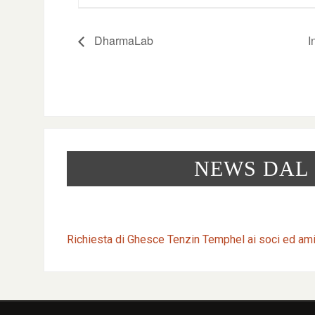
DharmaLab
I
NEWS DAL
Richiesta di Ghesce Tenzin Temphel ai soci ed am