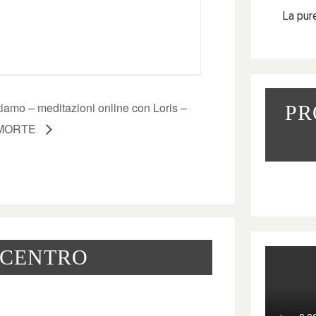
La pur
iamo – meditazioni online con Loris –
PR
 MORTE
 CENTRO