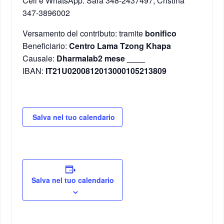
Cell e WhatsApp: Sara 348-2437497; Cristina
347-3896002
Versamento del contributo: tramite
bonifico
Beneficiario:
Centro Lama Tzong Khapa
Causale:
Dharmalab2 mese ____
IBAN:
IT21U0200812013000105213809
Salva nel tuo calendario
Salva nel tuo calendario