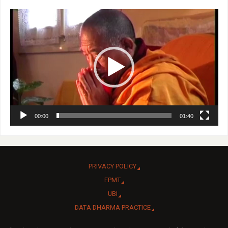
Video
Player
00:00
01:40
PRIVACY POLICY
FPMT
UBI
DATA DHARMA PRACTICE