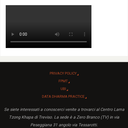
PRIVACY POLICY
FPMT
UBI
DATA DHARMA PRACTICE
Se siete interessati a conoscerci venite a trovarci al Centro Lama
Tzong Khapa di Treviso. La sede è a Zero Branco (TV) in via
Peseggiana 31 angolo via Tessarotti.